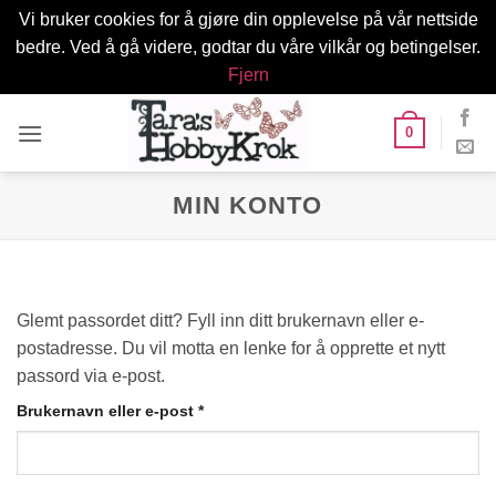
Vi bruker cookies for å gjøre din opplevelse på vår nettside
bedre. Ved å gå videre, godtar du våre vilkår og betingelser.
Fjern
Skip
0
to
content
MIN KONTO
Glemt passordet ditt? Fyll inn ditt brukernavn eller e-
postadresse. Du vil motta en lenke for å opprette et nytt
passord via e-post.
Påkrevd
Brukernavn eller e-post
*