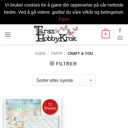
Vi bruker cookies for å gjøre din opplevelse på vår nettside
bedre. Ved å gå videre, godtar du våre vilkår og betingelser.
Fjern
Skip
0
to
content
HJEM
/
PAPIR
/
CRAFT & YOU
FILTRER