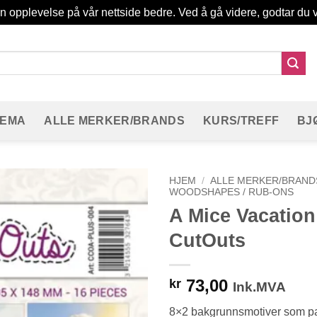
in opplevelse på vår nettside bedre. Ved å gå videre, godtar du v
TEMA
ALLE MERKER/BRANDS
KURS/TREFF
BJ
HJEM
/
ALLE MERKER/BRAND
WOODSHAPES / RUB-ONS
A Mice Vacation
CutOuts
73,00
kr
Ink.MVA
8×2 bakgrunnsmotiver som pa