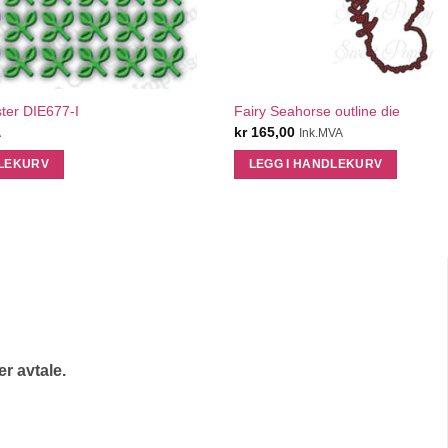
QUICK VIEW
QUICK VIEW
ster DIE677-I
Fairy Seahorse outline die
kr
165,00
A
Ink.MVA
DLEKURV
LEGG I HANDLEKURV
r avtale.