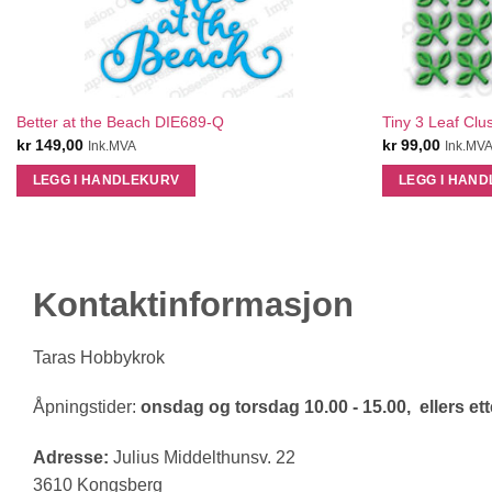
QUICK VIEW
Better at the Beach DIE689-Q
Tiny 3 Leaf Clu
kr
149,00
kr
99,00
Ink.MVA
Ink.MV
LEGG I HANDLEKURV
LEGG I HAN
Kontaktinformasjon
Taras Hobbykrok
Åpningstider:
onsdag og torsdag 10.00 - 15.00, ellers ette
Adresse:
Julius Middelthunsv. 22
3610 Kongsberg