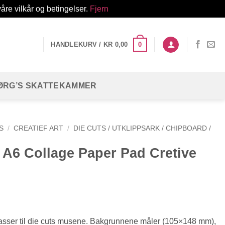
åre vilkår og betingelser.
Fjern
0
HANDLEKURV /
KR
0,00
ØRG’S SKATTEKAMMER
S
/
CREATIEF ART
/
DIE CUTS / UTKLIPPSARK / CHIPBOARD /
 A6 Collage Paper Pad Cretive
sser til die cuts musene. Bakgrunnene måler (105×148 mm),