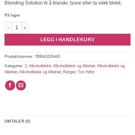
Blending Solution til å blande, lysne eller ta vekk blekk.
På lager
Alcohol Ink - Willow antall
LEGG I HANDLEKURV
Produktnummer:
789541025443
Kategorier:
2
,
Alkoholblekk
,
Alkoholblekk og tilbehør
,
Alkoholblekk og
tilbehør
,
Alkoholblekk og tilbehør
,
Ranger
,
Tim Holtz
OMTALER (0)