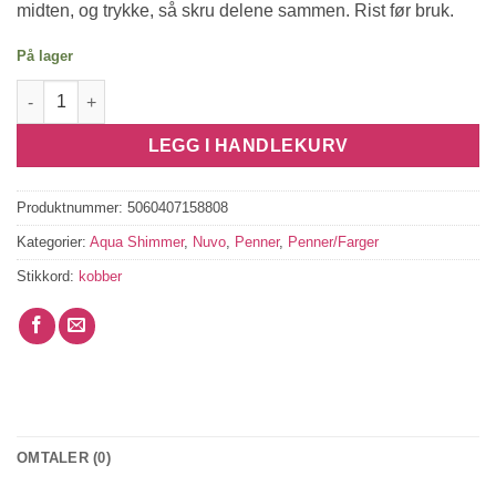
midten, og trykke, så skru delene sammen. Rist før bruk.
På lager
Aqua Shimmer - Sunlit Sienna antall
LEGG I HANDLEKURV
Produktnummer:
5060407158808
Kategorier:
Aqua Shimmer
,
Nuvo
,
Penner
,
Penner/Farger
Stikkord:
kobber
OMTALER (0)