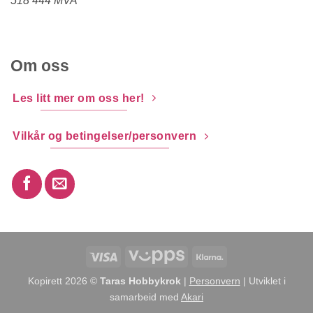
518 444 MVA
Om oss
Les litt mer om oss her!
Vilkår og betingelser/personvern
Visa
Vipps
Klarna
Kopirett 2026 ©
Taras Hobbykrok
|
Personvern
| Utviklet i
samarbeid med
Akari