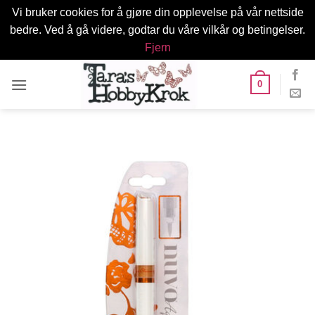
Vi bruker cookies for å gjøre din opplevelse på vår nettside
bedre. Ved å gå videre, godtar du våre vilkår og betingelser.
Fjern
Skip
0
to
content