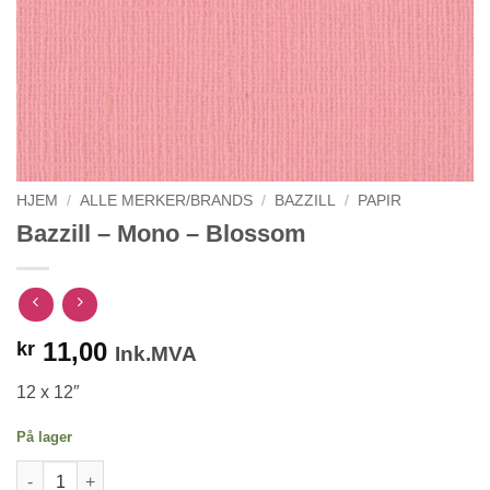
HJEM
/
ALLE MERKER/BRANDS
/
BAZZILL
/
PAPIR
Bazzill – Mono – Blossom
11,00
kr
Ink.MVA
12 x 12″
På lager
Bazzill - Mono - Blossom antall