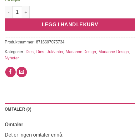
Creatables Christmas Baubles Oval antall
LEGG I HANDLEKURV
Produktnummer:
8716697075734
Kategorier:
Dies
,
Dies
,
Jul/vinter
,
Marianne Design
,
Marianne Design
,
Nyheter
OMTALER (0)
Omtaler
Det er ingen omtaler ennå.