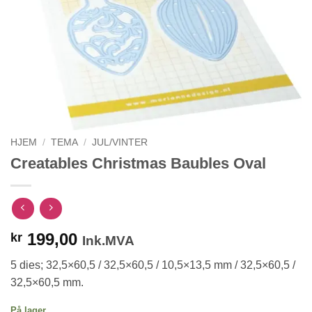
HJEM
/
TEMA
/
JUL/VINTER
Creatables Christmas Baubles Oval
199,00
kr
Ink.MVA
5 dies; 32,5×60,5 / 32,5×60,5 / 10,5×13,5 mm / 32,5×60,5 /
32,5×60,5 mm.
På lager