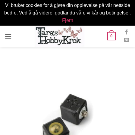
Vi bruker cookies for å gjøre din opplevelse på vår nettside
bedre. Ved å gå videre, godtar du våre vilkår og betingelser.
Fjern
Skip
0
to
content