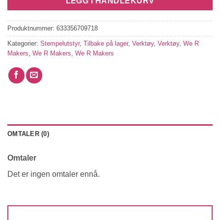
LEGG I HANDLEKURV
Produktnummer:
633356709718
Kategorier:
Stempelutstyr
,
Tilbake på lager
,
Verktøy
,
Verktøy
,
We R
Makers
,
We R Makers
,
We R Makers
OMTALER (0)
Omtaler
Det er ingen omtaler ennå.