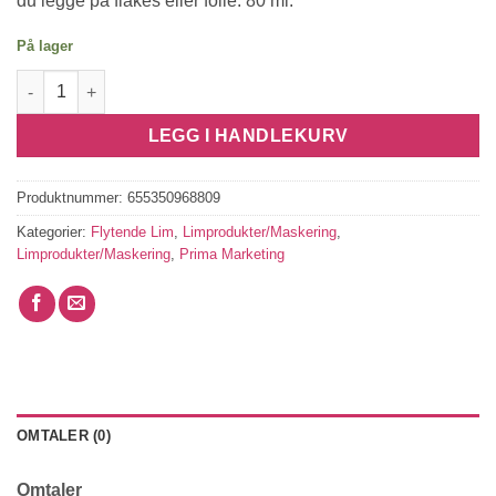
du legge på flakes eller folie. 80 ml.
På lager
Finnabair Art Gliding Glue antall
LEGG I HANDLEKURV
Produktnummer:
655350968809
Kategorier:
Flytende Lim
,
Limprodukter/Maskering
,
Limprodukter/Maskering
,
Prima Marketing
OMTALER (0)
Omtaler