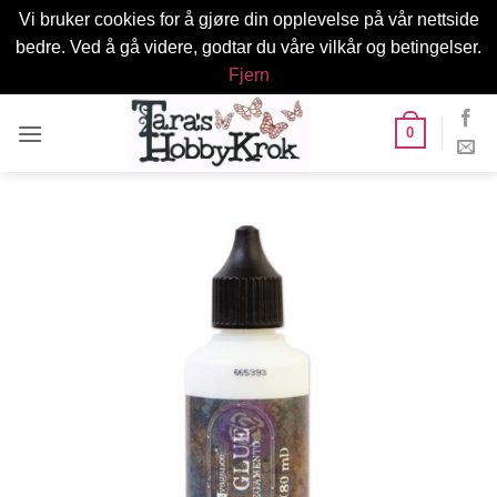
Vi bruker cookies for å gjøre din opplevelse på vår nettside
bedre. Ved å gå videre, godtar du våre vilkår og betingelser.
Fjern
Skip
0
to
content