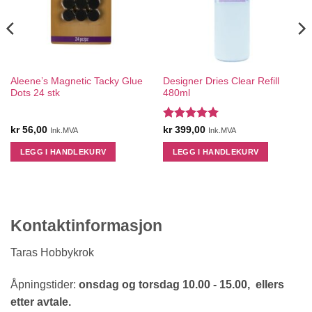
Aleene’s Magnetic Tacky Glue
Designer Dries Clear Refill
Dots 24 stk
480ml
Vurdert
5
kr
56,00
kr
399,00
Ink.MVA
Ink.MVA
av 5
LEGG I HANDLEKURV
LEGG I HANDLEKURV
Kontaktinformasjon
Taras Hobbykrok
Åpningstider:
onsdag og torsdag 10.00 - 15.00, ellers
etter avtale.