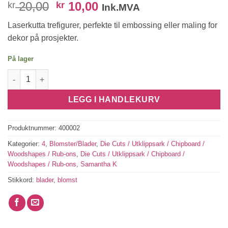
Opprinnelig
Nåværende
20,00
10,00
kr
kr
Ink.MVA
pris
pris
Laserkutta trefigurer, perfekte til embossing eller maling for
var:
er:
dekor på prosjekter.
kr 20,00.
kr 10,00.
På lager
Flower and Leaf section antall
LEGG I HANDLEKURV
Produktnummer:
400002
Kategorier:
4
,
Blomster/Blader
,
Die Cuts / Utklippsark / Chipboard /
Woodshapes / Rub-ons
,
Die Cuts / Utklippsark / Chipboard /
Woodshapes / Rub-ons
,
Samantha K
Stikkord:
blader
,
blomst