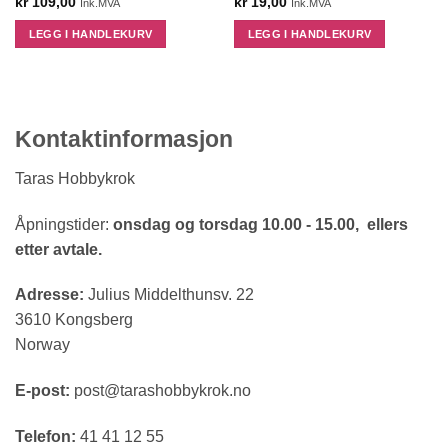
kr
109,00
kr
19,00
Ink.MVA
Ink.MVA
LEGG I HANDLEKURV
LEGG I HANDLEKURV
Kontaktinformasjon
Taras Hobbykrok
Åpningstider:
onsdag og torsdag 10.00 - 15.00, ellers
etter avtale.
Adresse:
Julius Middelthunsv. 22
3610 Kongsberg
Norway
E-post:
post@tarashobbykrok.no
Telefon:
41 41 12 55