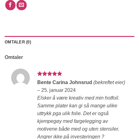
OMTALER (0)
Omtaler
Vurdert
5
Bente Carina Johnsrud
(bekreftet eier)
av 5
–
25. januar 2024
Elsker å være kreativ med min hotfoil.
Samme plater kan gi så mange ulike
uttrykk pga ulik folie. Det er også
kjempegøy med fargelegging av
motivene både med og uten stensiler.
Angrer ikke på investeringen ?