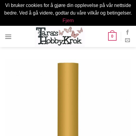
Vi bruker cookies for å gjøre din opplevelse på vår nettside
bedre. Ved å gå videre, godtar du våre vilkår og betingelser.
Fjern
Skip
0
to
content