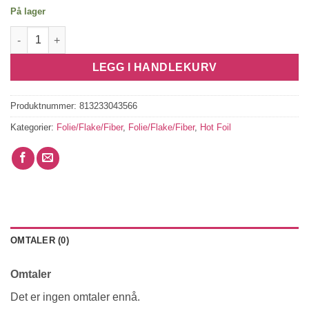
På lager
Glimmer Hot Foil Matte Gold antall
LEGG I HANDLEKURV
Produktnummer:
813233043566
Kategorier:
Folie/Flake/Fiber
,
Folie/Flake/Fiber
,
Hot Foil
OMTALER (0)
Omtaler
Det er ingen omtaler ennå.