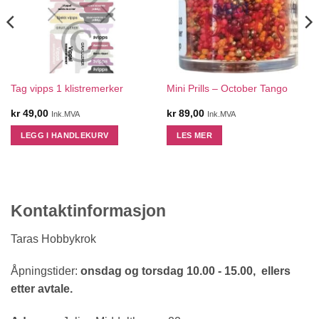
Tag vipps 1 klistremerker
Mini Prills – October Tango
kr
49,00
kr
89,00
Ink.MVA
Ink.MVA
LEGG I HANDLEKURV
LES MER
Kontaktinformasjon
Taras Hobbykrok
Åpningstider:
onsdag og torsdag 10.00 - 15.00, ellers
etter avtale.