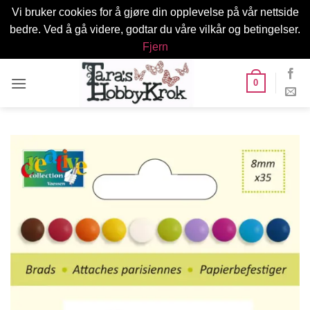
Vi bruker cookies for å gjøre din opplevelse på vår nettside
bedre. Ved å gå videre, godtar du våre vilkår og betingelser.
Fjern
Skip
0
to
content