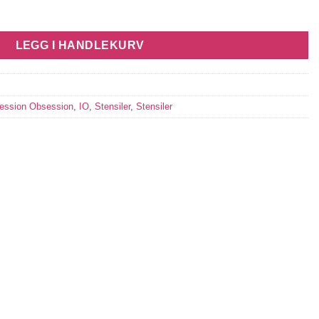
A3 antall
LEGG I HANDLEKURV
ession Obsession
,
IO
,
Stensiler
,
Stensiler