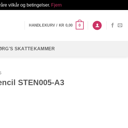
åre vilkår og betingelser.
Fjern
0
HANDLEKURV /
KR
0,00
ØRG’S SKATTEKAMMER
6
tencil STEN005-A3