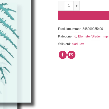
Layered Leaf stencil STEN005-
Produktnummer:
848099035400
Kategorier:
6
,
Blomster/Blader
,
Impr
Stikkord:
blad
,
løv