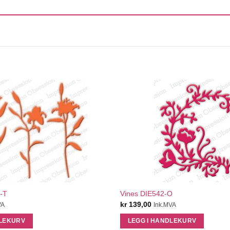
QUICK VIEW
QUICK VIEW
3-T
Vines DIE542-O
kr
139,00
VA
Ink.MVA
DLEKURV
LEGG I HANDLEKURV