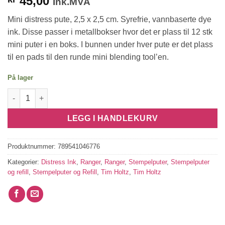
45,00
Ink.MVA
Mini distress pute, 2,5 x 2,5 cm. Syrefrie, vannbaserte dye
ink. Disse passer i metallbokser hvor det er plass til 12 stk
mini puter i en boks. I bunnen under hver pute er det plass
til en pads til den runde mini blending tool’en.
På lager
Mini Distress Ink - Cracked Pistachio antall
LEGG I HANDLEKURV
Produktnummer:
789541046776
Kategorier:
Distress Ink
,
Ranger
,
Ranger
,
Stempelputer
,
Stempelputer
og refill
,
Stempelputer og Refill
,
Tim Holtz
,
Tim Holtz