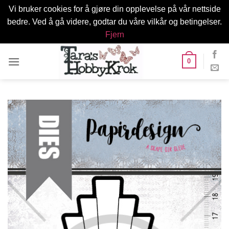
Vi bruker cookies for å gjøre din opplevelse på vår nettside
bedre. Ved å gå videre, godtar du våre vilkår og betingelser.
Fjern
Skip
0
to
content