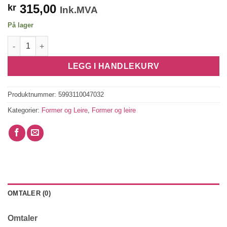
315,00
kr
Ink.MVA
På lager
Whispering Woods A5 Soft Mould Boots and Pumpkin House an
LEGG I HANDLEKURV
Produktnummer:
5993110047032
Kategorier:
Former og Leire
,
Former og leire
OMTALER (0)
Omtaler