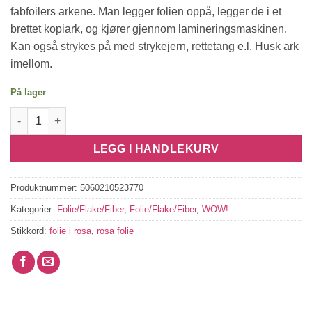
fabfoilers arkene. Man legger folien oppå, legger de i et
brettet kopiark, og kjører gjennom lamineringsmaskinen.
Kan også strykes på med strykejern, rettetang e.l. Husk ark
imellom.
På lager
WOW! Fab Foil - Pink antall
LEGG I HANDLEKURV
Produktnummer:
5060210523770
Kategorier:
Folie/Flake/Fiber
,
Folie/Flake/Fiber
,
WOW!
Stikkord:
folie i rosa
,
rosa folie