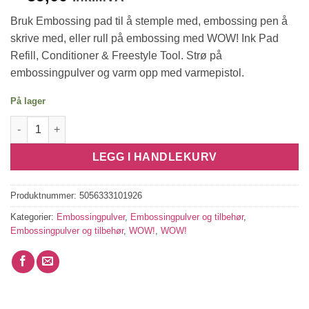
Bruk Embossing pad til å stemple med, embossing pen å
skrive med, eller rull på embossing med WOW! Ink Pad
Refill, Conditioner & Freestyle Tool. Strø på
embossingpulver og varm opp med varmepistol.
På lager
WOW Halo*Catherine Pooler* WS289R antall
LEGG I HANDLEKURV
Produktnummer:
5056333101926
Kategorier:
Embossingpulver
,
Embossingpulver og tilbehør
,
Embossingpulver og tilbehør
,
WOW!
,
WOW!