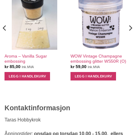
Aroma – Vanilla Sugar
WOW Vintage Champagne
embossing
embossing glitter WS50R (O)
kr
85,00
kr
59,00
Ink.MVA
Ink.MVA
LEGG I HANDLEKURV
LEGG I HANDLEKURV
Kontaktinformasjon
Taras Hobbykrok
Åpningstider:
onsdag og torsdag 10.00 - 15.00, ellers