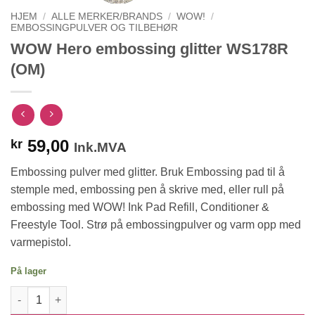
HJEM
/
ALLE MERKER/BRANDS
/
WOW!
/
EMBOSSINGPULVER OG TILBEHØR
WOW Hero embossing glitter WS178R
(OM)
59,00
kr
Ink.MVA
Embossing pulver med glitter. Bruk Embossing pad til å
stemple med, embossing pen å skrive med, eller rull på
embossing med WOW! Ink Pad Refill, Conditioner &
Freestyle Tool. Strø på embossingpulver og varm opp med
varmepistol.
På lager
WOW Hero embossing glitter WS178R (OM) antall