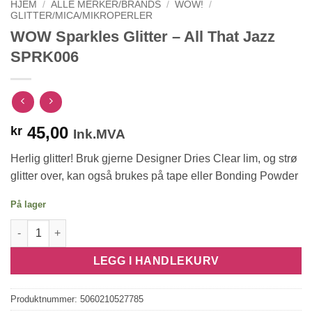
HJEM
/
ALLE MERKER/BRANDS
/
WOW!
/
GLITTER/MICA/MIKROPERLER
WOW Sparkles Glitter – All That Jazz
SPRK006
45,00
kr
Ink.MVA
Herlig glitter! Bruk gjerne Designer Dries Clear lim, og strø
glitter over, kan også brukes på tape eller Bonding Powder
På lager
WOW Sparkles Glitter - All That Jazz SPRK006 antall
LEGG I HANDLEKURV
Produktnummer:
5060210527785