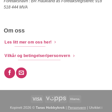
Foretaksnavn : BR Haukland as Foretaksregisteret: 918
518 444 MVA
Om oss
Les litt mer om oss her!
Vilkår og betingelser/personvern
Visa
Vipps
Klarna
Kopirett 2026 ©
Taras Hobbykrok
|
Personvern
| Utviklet i