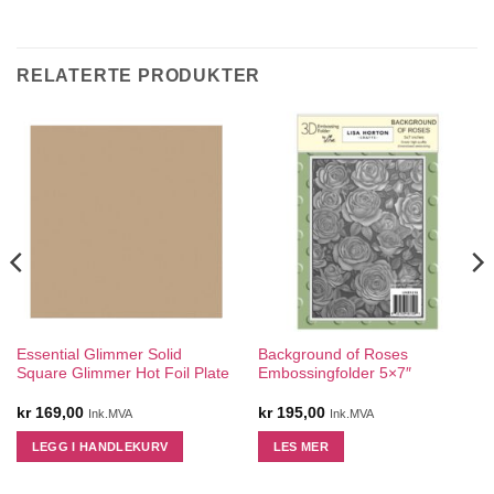
RELATERTE PRODUKTER
Essential Glimmer Solid
Background of Roses
Square Glimmer Hot Foil Plate
Embossingfolder 5×7″
kr
169,00
kr
195,00
Ink.MVA
Ink.MVA
LEGG I HANDLEKURV
LES MER