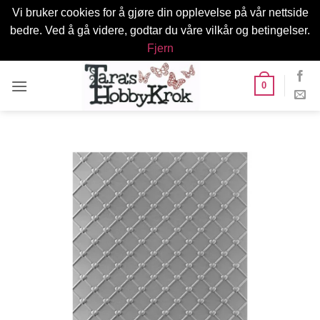
Vi bruker cookies for å gjøre din opplevelse på vår nettside
bedre. Ved å gå videre, godtar du våre vilkår og betingelser.
Fjern
Skip
0
to
content