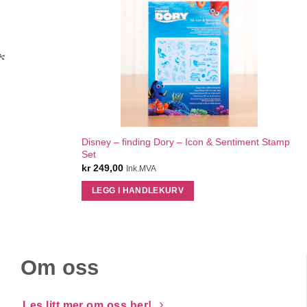
QUICK VIEW
Disney – finding Dory – Icon & Sentiment Stamp
Set
kr
249,00
Ink.MVA
LEGG I HANDLEKURV
Om oss
Les litt mer om oss her!