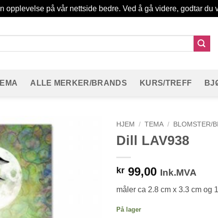
in opplevelse på vår nettside bedre. Ved å gå videre, godtar du v
TEMA
ALLE MERKER/BRANDS
KURS/TREFF
BJ
HJEM
/
TEMA
/
BLOMSTER/B
Dill LAV938
99,00
kr
Ink.MVA
måler ca 2.8 cm x 3.3 cm og 
På lager