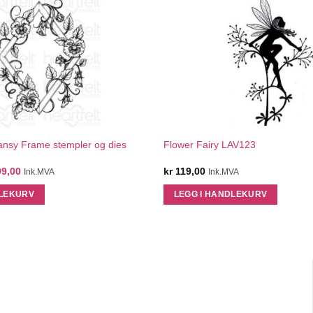
QUICK VIEW
QUICK VIEW
Pansy Frame stempler og dies
Flower Fairy LAV123
innelig
Nåværende
9,00
kr
119,00
Ink.MVA
Ink.MVA
pris
er:
DLEKURV
LEGG I HANDLEKURV
8,00.
kr 299,00.