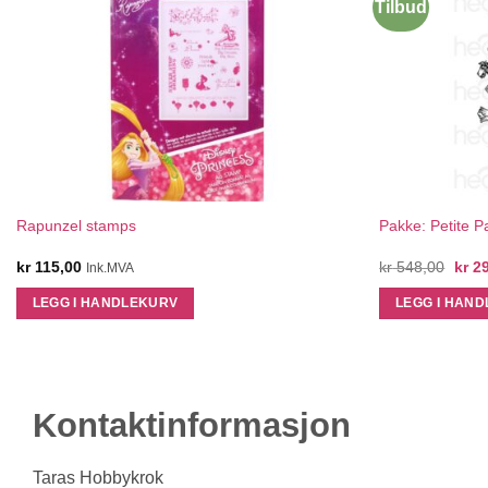
Tilbud
QUICK VIEW
Rapunzel stamps
Pakke: Petite 
Oppr
kr
115,00
kr
548,00
kr
29
Ink.MVA
pris
var:
LEGG I HANDLEKURV
LEGG I HAN
kr 54
Kontaktinformasjon
Taras Hobbykrok