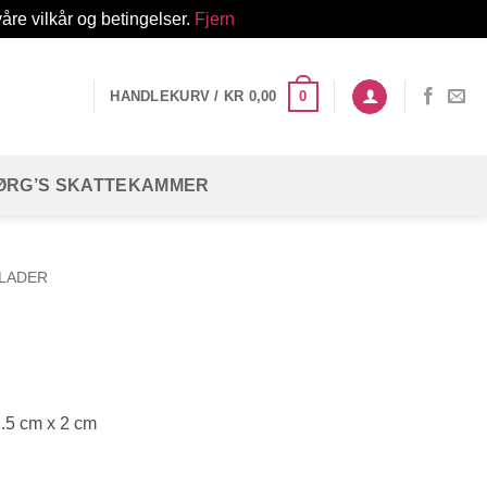
åre vilkår og betingelser.
Fjern
0
HANDLEKURV /
KR
0,00
ØRG’S SKATTEKAMMER
LADER
1.5 cm x 2 cm