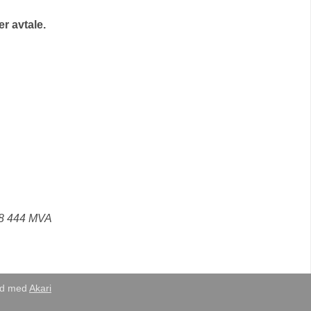
r avtale.
18 444 MVA
eid med
Akari