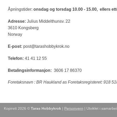
Åpningstider:
onsdag og torsdag 10.00 - 15.00, ellers ette
Adresse:
Julius Middelthunsv. 22
3610 Kongsberg
Norway
E-post:
post@tarashobbykrok.no
Telefon:
41 41 12 55
Betalingsinformasjon:
3606 17 86370
Foretaksnavn : BR Haukland as Foretaksregisteret: 918 5
Kopirett 2026 ©
Taras Hobbykrok
|
Personvern
| Utviklet i samarb