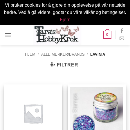
Vi bruker cookies for å gjøre din opplevelse på vår nettside
bedre. Ved å gå videre, godtar du våre vilkår og betingelser.
Fjern
Skip
0
to
content
HJEM
/
ALLE MERKER/BRANDS
/
LAVINIA
FILTRER