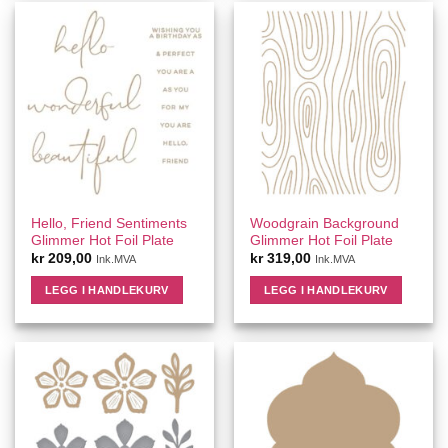
Hello, Friend Sentiments
Woodgrain Background
Glimmer Hot Foil Plate
Glimmer Hot Foil Plate
kr
209,00
kr
319,00
Ink.MVA
Ink.MVA
LEGG I HANDLEKURV
LEGG I HANDLEKURV