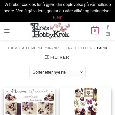
Vi bruker cookies for å gjøre din opplevelse på vår nettside
bedre. Ved å gå videre, godtar du våre vilkår og betingelser.
Fjern
Skip
0
to
content
HJEM
/
ALLE MERKER/BRANDS
/
CRAFT O'CLOCK
/
PAPIR
FILTRER