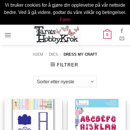
Vi bruker cookies for å gjøre din opplevelse på vår nettside
bedre. Ved å gå videre, godtar du våre vilkår og betingelser.
Fjern
Skip
0
to
content
HJEM
/
DIES
/
DRESS MY CRAFT
FILTRER