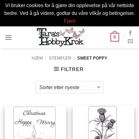
Vi bruker cookies for å gjøre din opplevelse på vår nettside
bedre. Ved å gå videre, godtar du våre vilkår og betingelser.
Fjern
Skip
0
to
content
HJEM
/
STEMPLER
/
SWEET POPPY
FILTRER