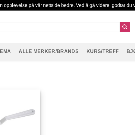
in opplevelse på vår nettside bedre. Ved å gå videre, godtar du v
TEMA
ALLE MERKER/BRANDS
KURS/TREFF
BJ