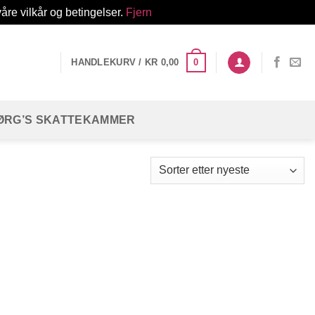
åre vilkår og betingelser.
Fjern
0
HANDLEKURV /
KR
0,00
ØRG’S SKATTEKAMMER