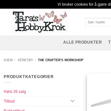
Vi bruker cookies for å gjøre d
Skip
to
Søk
content
etter:
ALLE PRODUKTER
HJEM
/
VERKTØY
/
THE CRAFTER'S WORKSHOP
PRODUKTKATEGORIER
Høst 26 salg
Tilbud
Pakketilbud