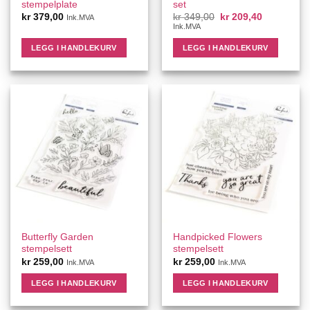
stempelplate
set
Opprinnelig
Nåværend
kr
379,00
kr
349,00
kr
209,40
Ink.MVA
pris
pris
Ink.MVA
var:
er:
kr 349,00.
kr 209,40.
LEGG I HANDLEKURV
LEGG I HANDLEKURV
Butterfly Garden
Handpicked Flowers
stempelsett
stempelsett
kr
259,00
kr
259,00
Ink.MVA
Ink.MVA
LEGG I HANDLEKURV
LEGG I HANDLEKURV