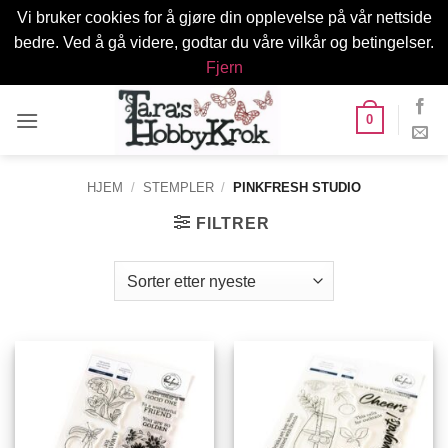
Vi bruker cookies for å gjøre din opplevelse på vår nettside
bedre. Ved å gå videre, godtar du våre vilkår og betingelser.
Fjern
Skip
0
to
content
HJEM
/
STEMPLER
/
PINKFRESH STUDIO
FILTRER