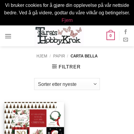
Vi bruker cookies for å gjøre din opplevelse på vår nettside
bedre. Ved å gå videre, godtar du våre vilkår og betingelser.
Fjern
Skip
0
to
content
HJEM
/
PAPIR
/
CARTA BELLA
FILTRER