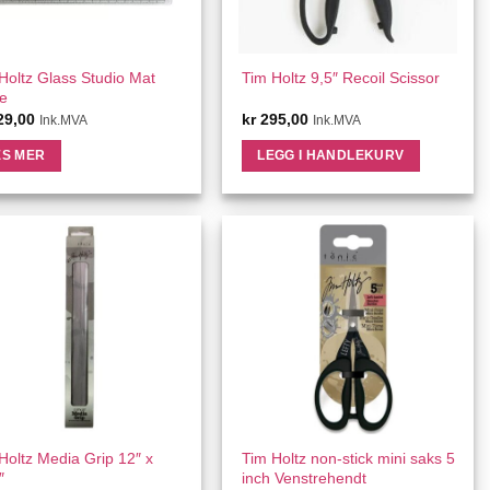
QUICK VIEW
QUICK VIEW
Holtz Glass Studio Mat
Tim Holtz 9,5″ Recoil Scissor
e
29,00
kr
295,00
Ink.MVA
Ink.MVA
ES MER
LEGG I HANDLEKURV
QUICK VIEW
QUICK VIEW
Holtz Media Grip 12″ x
Tim Holtz non-stick mini saks 5
″
inch Venstrehendt