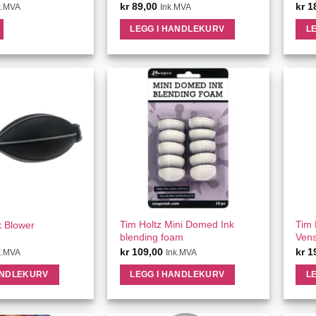
kr
89,00
kr
1
k.MVA
Ink.MVA
LEGG I HANDLEKURV
L
ICK VIEW
QUICK VIEW
Tim Holtz Mini Domed Ink
Tim 
k Blower
blending foam
Vens
kr
109,00
kr
1
k.MVA
Ink.MVA
ANDLEKURV
LEGG I HANDLEKURV
L