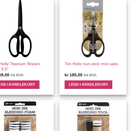
QUICK VIEW
QUICK VIEW
Holtz Titanium Shears
Tim Holtz non-stick mini saks
 9,5″
59,00
kr
185,00
Ink.MVA
Ink.MVA
EGG I HANDLEKURV
LEGG I HANDLEKURV