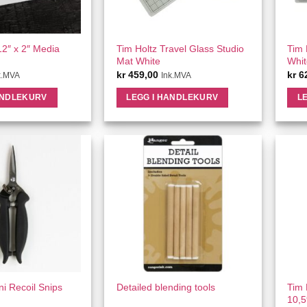
ICK VIEW
QUICK VIEW
12″ x 2″ Media
Tim Holtz Travel Glass Studio
Tim 
Mat White
Whit
kr
459,00
kr
6
k.MVA
Ink.MVA
ANDLEKURV
LEGG I HANDLEKURV
L
ICK VIEW
QUICK VIEW
Tim 
ni Recoil Snips
Detailed blending tools
10,5