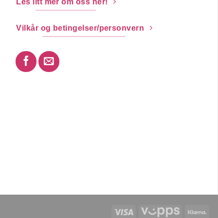
Les litt mer om oss her!
Vilkår og betingelser/personvern
Visa
Vipps
Kla