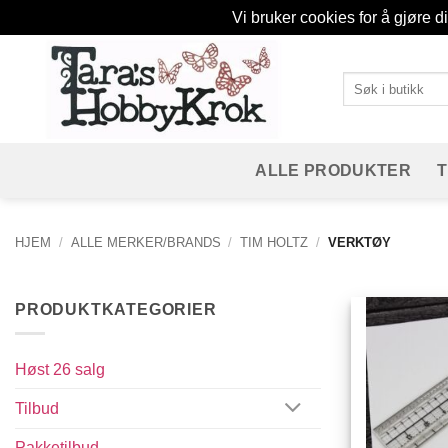
Vi bruker cookies for å gjøre d
Skip
to
Søk
content
etter:
ALLE PRODUKTER
HJEM
/
ALLE MERKER/BRANDS
/
TIM HOLTZ
/
VERKTØY
PRODUKTKATEGORIER
Høst 26 salg
Tilbud
Pakketilbud