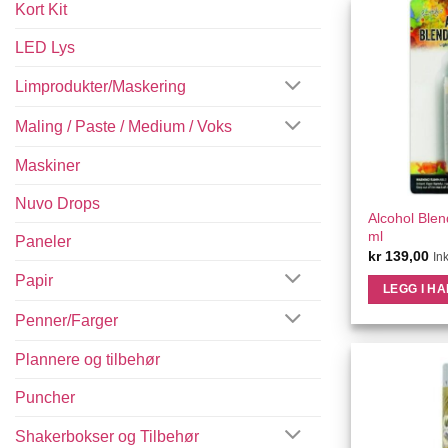
Kort Kit
LED Lys
Limprodukter/Maskering
Maling / Paste / Medium / Voks
Maskiner
Nuvo Drops
QU
Alcohol Blen
ml
Paneler
kr
139,00
In
Papir
LEGG I H
Penner/Farger
Plannere og tilbehør
Puncher
Shakerbokser og Tilbehør