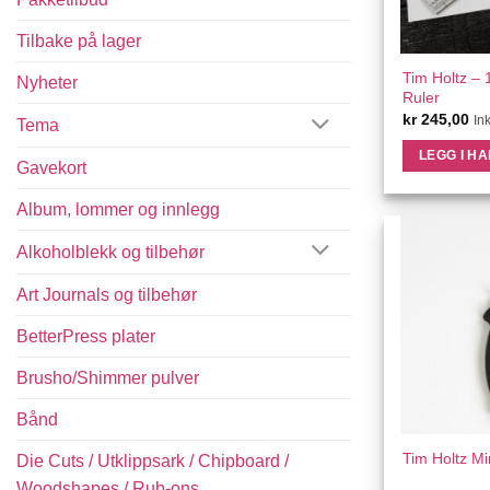
Tilbake på lager
QU
Tim Holtz – 
Nyheter
Ruler
kr
245,00
In
Tema
LEGG I H
Gavekort
Album, lommer og innlegg
Alkoholblekk og tilbehør
Art Journals og tilbehør
BetterPress plater
Brusho/Shimmer pulver
Bånd
QU
Tim Holtz Mi
Die Cuts / Utklippsark / Chipboard /
Woodshapes / Rub-ons