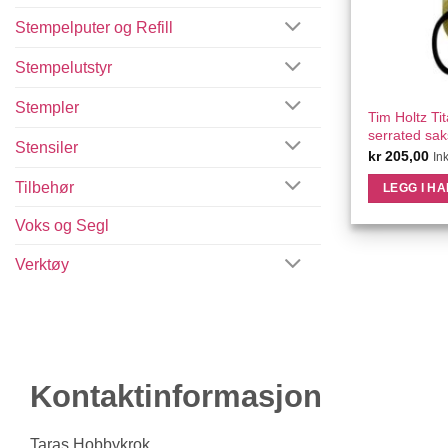
Stempelputer og Refill
Stempelutstyr
Stempler
QU
Tim Holtz Ti
serrated sak
Stensiler
kr
205,00
In
Tilbehør
LEGG I H
Voks og Segl
Verktøy
Kontaktinformasjon
Taras Hobbykrok