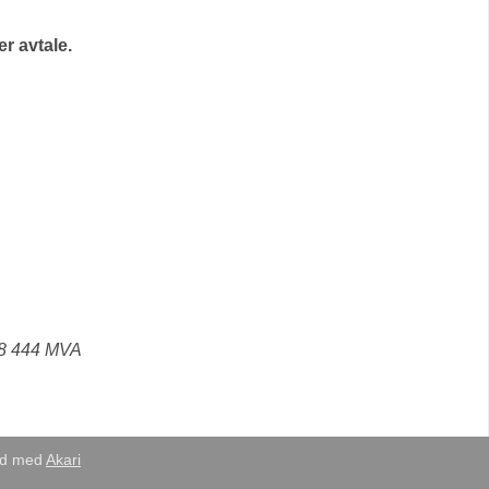
r avtale.
18 444 MVA
eid med
Akari