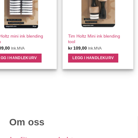
QUICK VIEW
QUICK VIEW
Holtz mini ink blending
Tim Holtz Mini ink blending
m
tool
09,00
kr
109,00
Ink.MVA
Ink.MVA
EGG I HANDLEKURV
LEGG I HANDLEKURV
Om oss