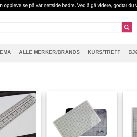
in opplevelse på vår nettside bedre. Ved å gå videre, godtar du v
TEMA
ALLE MERKER/BRANDS
KURS/TREFF
BJ