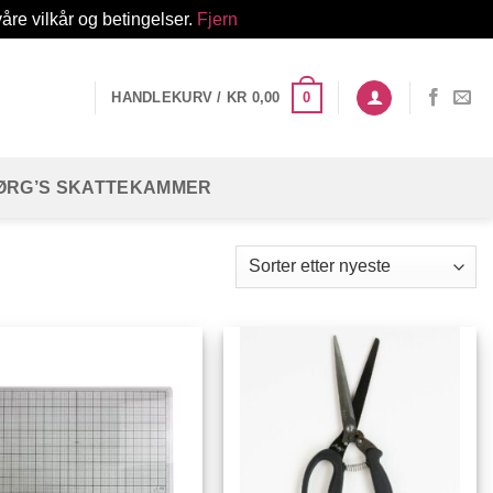
åre vilkår og betingelser.
Fjern
0
HANDLEKURV /
KR
0,00
ØRG’S SKATTEKAMMER