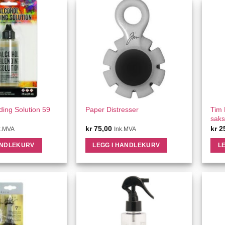
ICK VIEW
QUICK VIEW
ding Solution 59
Tim 
Paper Distresser
saks
kr
75,00
kr
2
k.MVA
Ink.MVA
ANDLEKURV
LEGG I HANDLEKURV
L