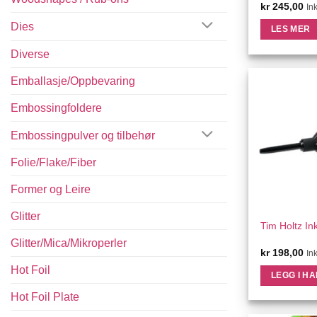
kr
245,00
In
Dies
LES MER
Diverse
Emballasje/Oppbevaring
Embossingfoldere
Embossingpulver og tilbehør
Folie/Flake/Fiber
Former og Leire
Glitter
QU
Tim Holtz In
Glitter/Mica/Mikroperler
kr
198,00
In
Hot Foil
LEGG I H
Hot Foil Plate