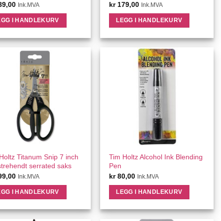
89,00
kr
179,00
Ink.MVA
Ink.MVA
EGG I HANDLEKURV
LEGG I HANDLEKURV
QUICK VIEW
QUICK VIEW
Holtz Titanum Snip 7 inch
Tim Holtz Alcohol Ink Blending
trehendt serrated saks
Pen
99,00
kr
80,00
Ink.MVA
Ink.MVA
EGG I HANDLEKURV
LEGG I HANDLEKURV