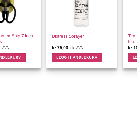
ICK VIEW
QUICK VIEW
tanum Snip 7 inch
Tim 
Distress Sprayer
s
foa
kr
79,00
kr
1
k.MVA
Ink.MVA
ANDLEKURV
LEGG I HANDLEKURV
L