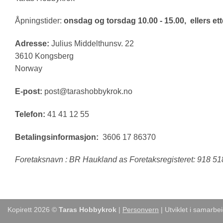
Åpningstider:
onsdag og torsdag 10.00 - 15.00, ellers ette
Adresse:
Julius Middelthunsv. 22
3610 Kongsberg
Norway
E-post:
post@tarashobbykrok.no
Telefon:
41 41 12 55
Betalingsinformasjon:
3606 17 86370
Foretaksnavn : BR Haukland as Foretaksregisteret: 918 5
Kopirett 2026 ©
Taras Hobbykrok
|
Personvern
| Utviklet i samarb