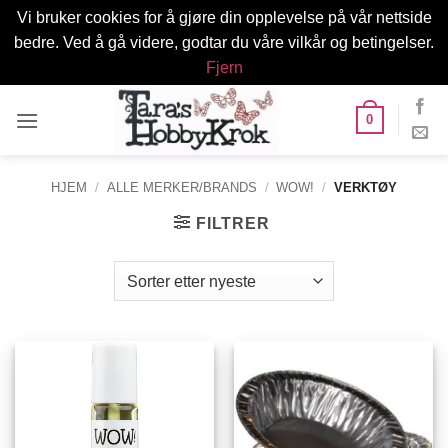
Vi bruker cookies for å gjøre din opplevelse på vår nettside
bedre. Ved å gå videre, godtar du våre vilkår og betingelser.
Fjern
Skip
0
to
content
HJEM
/
ALLE MERKER/BRANDS
/
WOW!
/
VERKTØY
FILTRER