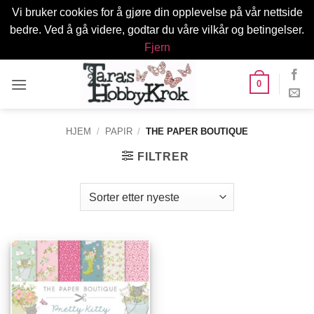
Vi bruker cookies for å gjøre din opplevelse på vår nettside
bedre. Ved å gå videre, godtar du våre vilkår og betingelser.
Fjern
Skip
0
to
content
HJEM
/
PAPIR
/
THE PAPER BOUTIQUE
FILTRER