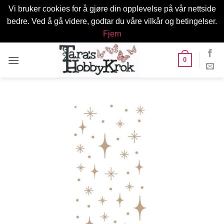
Vi bruker cookies for å gjøre din opplevelse på vår nettside
bedre. Ved å gå videre, godtar du våre vilkår og betingelser.
Fjern
Skip
0
to
content