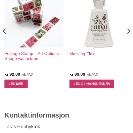
Postage Stamp – Art Options
Masking Fluid
Rouge washi tape
kr
92,00
kr
69,00
Ink.MVA
Ink.MVA
LES MER
LEGG I HANDLEKURV
Kontaktinformasjon
Taras Hobbykrok