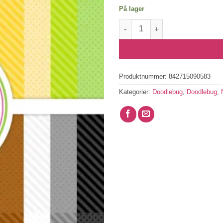
På lager
Dot-Stripe Rainbow 6x8 Inch Pe
Produktnummer:
842715090583
Kategorier:
Doodlebug
,
Doodlebug
,