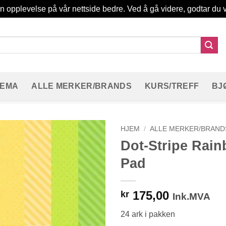
in opplevelse på vår nettside bedre. Ved å gå videre, godtar du v
TEMA
ALLE MERKER/BRANDS
KURS/TREFF
BJ
HJEM
/
ALLE MERKER/BRAND
Dot-Stripe Rain
Pad
175,00
kr
Ink.MVA
24 ark i pakken