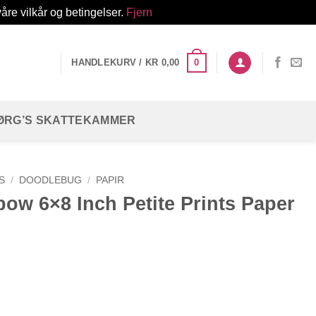
åre vilkår og betingelser.
Fjern
0
HANDLEKURV /
KR
0,00
ØRG’S SKATTEKAMMER
S
/
DOODLEBUG
/
PAPIR
bow 6×8 Inch Petite Prints Paper