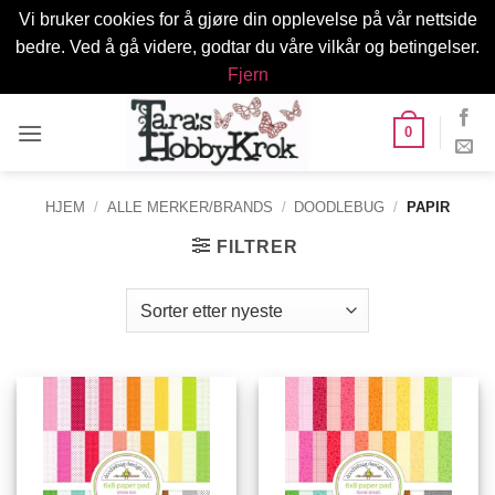
Vi bruker cookies for å gjøre din opplevelse på vår nettside
bedre. Ved å gå videre, godtar du våre vilkår og betingelser.
Fjern
Skip
0
to
content
HJEM
/
ALLE MERKER/BRANDS
/
DOODLEBUG
/
PAPIR
FILTRER