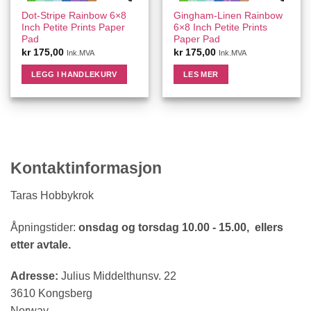
Dot-Stripe Rainbow 6×8
Gingham-Linen Rainbow
Inch Petite Prints Paper
6×8 Inch Petite Prints
Pad
Paper Pad
kr
175,00
kr
175,00
Ink.MVA
Ink.MVA
LEGG I HANDLEKURV
LES MER
Kontaktinformasjon
Taras Hobbykrok
Åpningstider:
onsdag og torsdag 10.00 - 15.00, ellers
etter avtale.
Adresse:
Julius Middelthunsv. 22
3610 Kongsberg
Norway