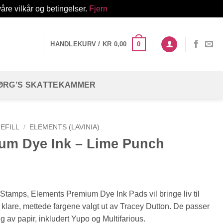
åre vilkår og betingelser.
Fjern
0
HANDLEKURV /
KR
0,00
ØRG’S SKATTEKAMMER
EFILL
/
ELEMENTS (LAVINIA)
um Dye Ink – Lime Punch
a Stamps, Elements Premium Dye Ink Pads vil bringe liv til
 klare, mettede fargene valgt ut av Tracey Dutton. De passer
g av papir, inkludert Yupo og Multifarious.