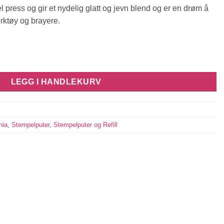
 press og gir et nydelig glatt og jevn blend og er en drøm å
ktøy og brayere.
me Punch antall
LEGG I HANDLEKURV
nia
,
Stempelputer
,
Stempelputer og Refill