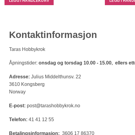
LEGG I HANDLEKURV
LEGG I HAN
Kontaktinformasjon
Taras Hobbykrok
Åpningstider:
onsdag og torsdag 10.00 - 15.00, ellers ette
Adresse:
Julius Middelthunsv. 22
3610 Kongsberg
Norway
E-post:
post@tarashobbykrok.no
Telefon:
41 41 12 55
Betalingsinformasjon:
3606 17 86370