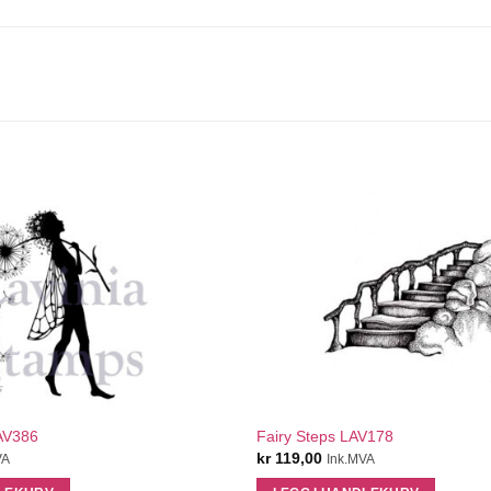
QUICK VIEW
QUICK VIEW
AV386
Fairy Steps LAV178
kr
119,00
VA
Ink.MVA