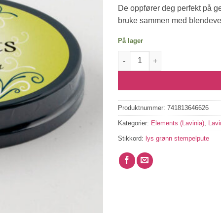
De oppfører deg perfekt på gel
bruke sammen med blendever
På lager
Elements Premium Dye Ink - Li
Produktnummer:
741813646626
Kategorier:
Elements (Lavinia)
,
Lavi
Stikkord:
lys grønn stempelpute