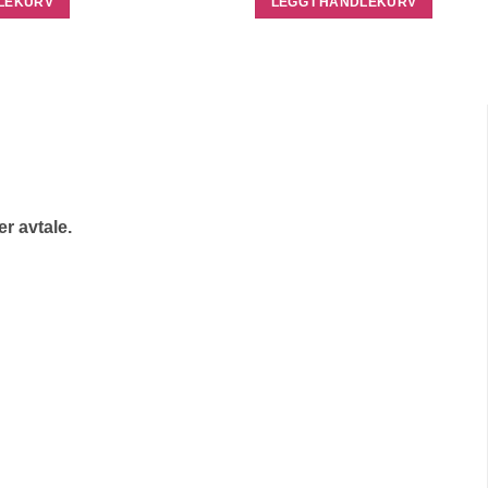
DLEKURV
LEGG I HANDLEKURV
r avtale.