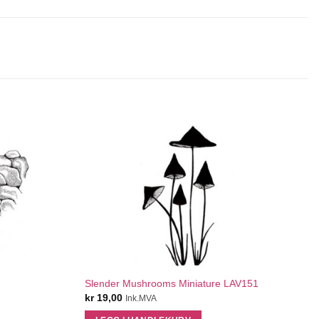
QUICK VIEW
Slender Mushrooms Miniature LAV151
kr
19,00
Ink.MVA