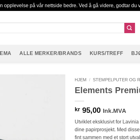
in opplevelse på vår nettside bedre. Ved å gå videre, godtar du v
TEMA
ALLE MERKER/BRANDS
KURS/TREFF
BJ
HJEM
/
STEMPELPUTER OG R
Elements Premi
95,00
kr
Ink.MVA
Utviklet eksklusivt for Lavini
dine papirprosjekt. Med disse
fint sammen med et stort utval