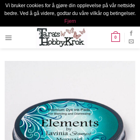
Vi bruker cookies for å gjøre din opplevelse på vår nettside
bedre. Ved å gå videre, godtar du våre vilkår og betingelser.
Fjern
Skip
0
to
content