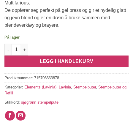
Multifarious.
De oppfører seg perfekt på gel press og gir et nydelig glatt
og jevn blend og er en drøm å bruke sammen med
blendeverktøy og brayere.
På lager
Elements Premium Dye Ink - Mermaid antall
LEGG I HANDLEKURV
Produktnummer:
715706663878
Kategorier:
Elements (Lavinia)
,
Lavinia
,
Stempelputer
,
Stempelputer og
Refill
Stikkord:
sjøgrønn stempelpute