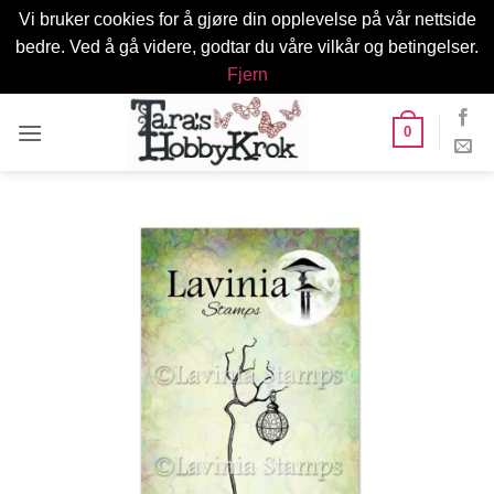
Vi bruker cookies for å gjøre din opplevelse på vår nettside
bedre. Ved å gå videre, godtar du våre vilkår og betingelser.
Fjern
Skip
0
to
content