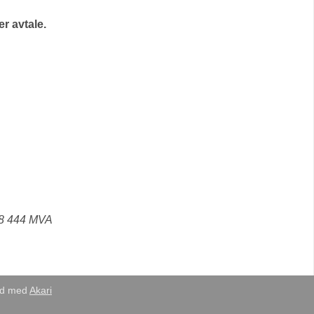
r avtale.
18 444 MVA
eid med
Akari