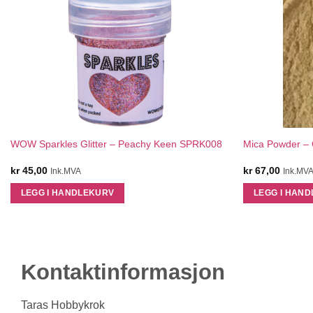
QUICK VIEW
WOW Sparkles Glitter – Peachy Keen SPRK008
Mica Powder – 
kr
45,00
kr
67,00
Ink.MVA
Ink.MV
LEGG I HANDLEKURV
LEGG I HAN
Kontaktinformasjon
Taras Hobbykrok