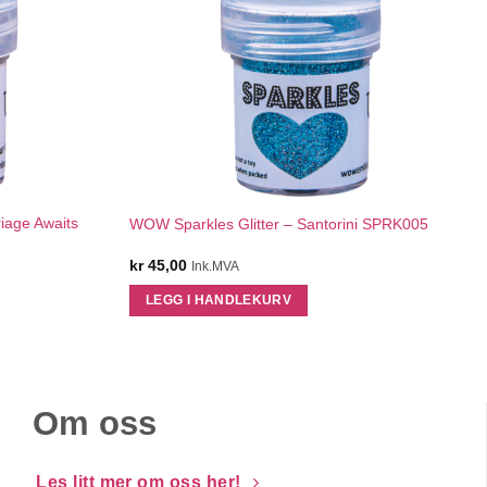
QUICK VIEW
iage Awaits
WOW Sparkles Glitter – Santorini SPRK005
kr
45,00
Ink.MVA
LEGG I HANDLEKURV
Om oss
Les litt mer om oss her!