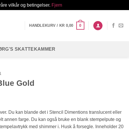
åre vilkår og betingelser.
Fjern
0
HANDLEKURV /
KR
0,00
ØRG’S SKATTEKAMMER
1
Blue Gold
ulver. Du kan blande det i Stencil Dimentions translucent eller
helt annen farge. Du kan også bruke en blank stempelpute og
 stempelavtrykk med shimmer i. Husk å forsegle. Inneholder 20