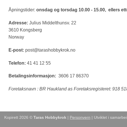
Åpningstider:
onsdag og torsdag 10.00 - 15.00, ellers ette
Adresse:
Julius Middelthunsv. 22
3610 Kongsberg
Norway
E-post:
post@tarashobbykrok.no
Telefon:
41 41 12 55
Betalingsinformasjon:
3606 17 86370
Foretaksnavn : BR Haukland as Foretaksregisteret: 918 5
Kopirett 2026 ©
Taras Hobbykrok
|
Personvern
| Utviklet i samarb