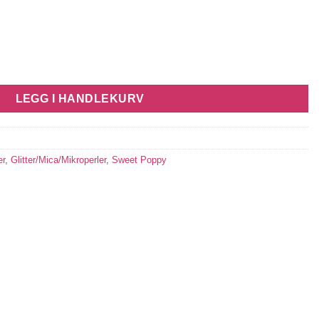
LEGG I HANDLEKURV
er
,
Glitter/Mica/Mikroperler
,
Sweet Poppy