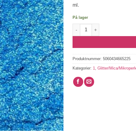
ml.
På lager
Mica Powder - Blue Gold antall
Produktnummer:
5060434665225
Kategorier:
1
,
Glitter/Mica/Mikroperl