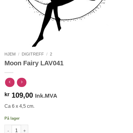
HJEM
/
DIGITREFF
/
2
Moon Fairy LAV041
109,00
kr
Ink.MVA
Ca 6 x 4,5 cm.
På lager
Moon Fairy LAV041 antall