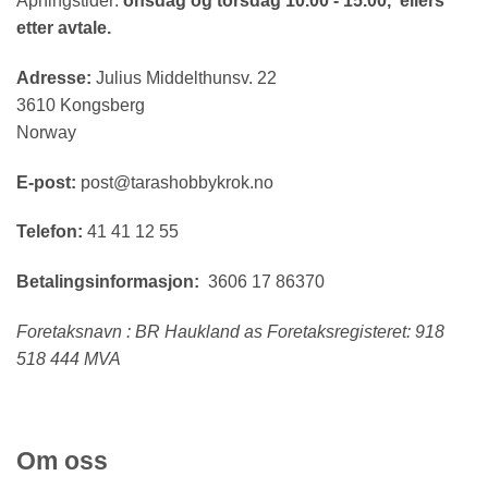
Åpningstider:
onsdag og torsdag 10.00 - 15.00, ellers
etter avtale.
Adresse:
Julius Middelthunsv. 22
3610 Kongsberg
Norway
E-post:
post@tarashobbykrok.no
Telefon:
41 41 12 55
Betalingsinformasjon:
3606 17 86370
Foretaksnavn : BR Haukland as Foretaksregisteret: 918
518 444 MVA
Om oss