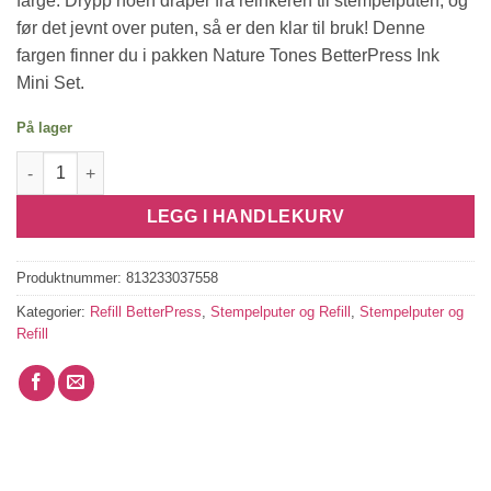
farge. Drypp noen dråper fra reinkeren til stempelputen, og
før det jevnt over puten, så er den klar til bruk! Denne
fargen finner du i pakken Nature Tones BetterPress Ink
Mini Set.
På lager
Reinker BetterPress Azalea antall
LEGG I HANDLEKURV
Produktnummer:
813233037558
Kategorier:
Refill BetterPress
,
Stempelputer og Refill
,
Stempelputer og
Refill