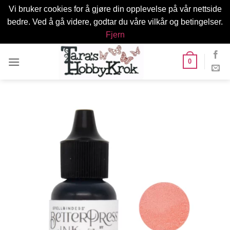
Vi bruker cookies for å gjøre din opplevelse på vår nettside
bedre. Ved å gå videre, godtar du våre vilkår og betingelser.
Fjern
Skip
0
to
content