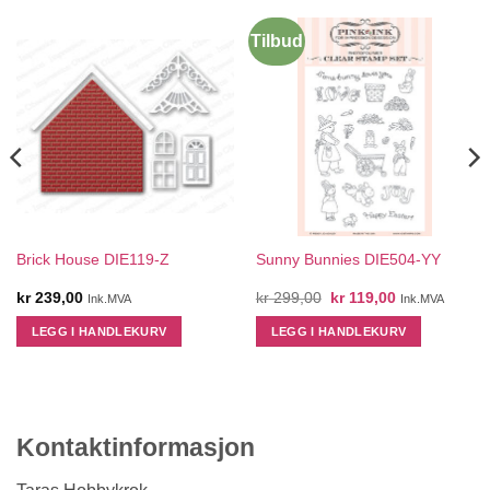
Tilbud
Brick House DIE119-Z
Sunny Bunnies DIE504-YY
Opprinnelig
Nåværende
kr
239,00
kr
299,00
kr
119,00
Ink.MVA
Ink.MVA
pris
pris
var:
er:
LEGG I HANDLEKURV
LEGG I HANDLEKURV
kr 299,00.
kr 119,00.
Kontaktinformasjon