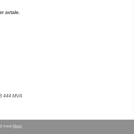
r avtale.
18 444 MVA
eid med
Akari