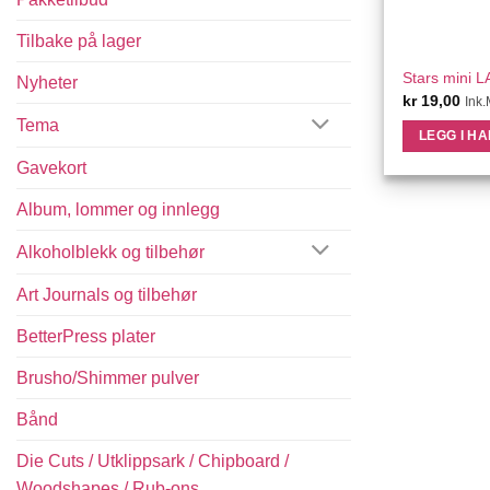
Tilbake på lager
QU
Stars mini 
Nyheter
kr
19,00
Ink
Tema
LEGG I H
Gavekort
Album, lommer og innlegg
Alkoholblekk og tilbehør
Art Journals og tilbehør
BetterPress plater
Brusho/Shimmer pulver
Bånd
Die Cuts / Utklippsark / Chipboard /
Woodshapes / Rub-ons