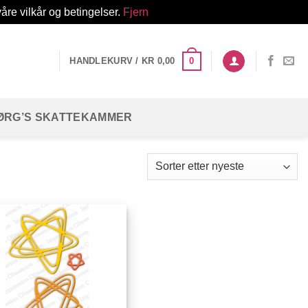
åre vilkår og betingelser.
Fjern
0
HANDLEKURV /
KR
0,00
ØRG’S SKATTEKAMMER