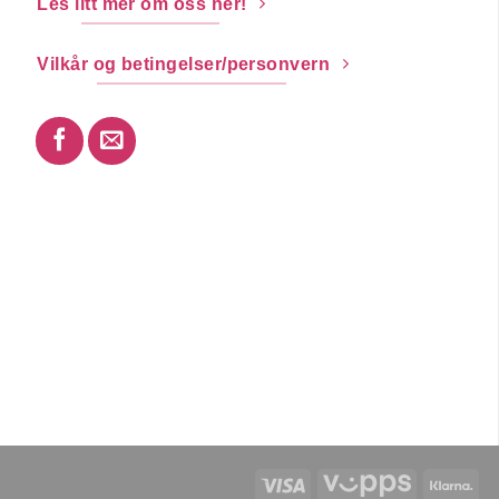
Les litt mer om oss her!
Vilkår og betingelser/personvern
Visa
Vipps
Kla