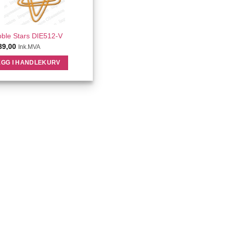
QUICK VIEW
bble Stars DIE512-V
89,00
Ink.MVA
EGG I HANDLEKURV