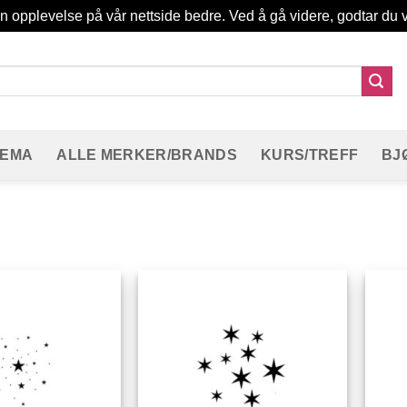
in opplevelse på vår nettside bedre. Ved å gå videre, godtar du v
TEMA
ALLE MERKER/BRANDS
KURS/TREFF
BJ