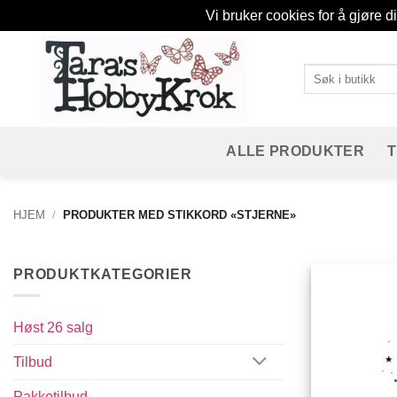
Vi bruker cookies for å gjøre d
Skip
to
Søk
content
etter:
ALLE PRODUKTER
HJEM
/
PRODUKTER MED STIKKORD «STJERNE»
PRODUKTKATEGORIER
Høst 26 salg
Tilbud
Pakketilbud