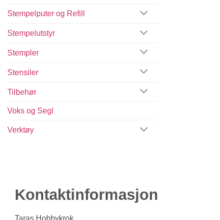
Stempelputer og Refill
Stempelutstyr
Stempler
Stensiler
Tilbehør
Voks og Segl
Verktøy
Kontaktinformasjon
Taras Hobbykrok