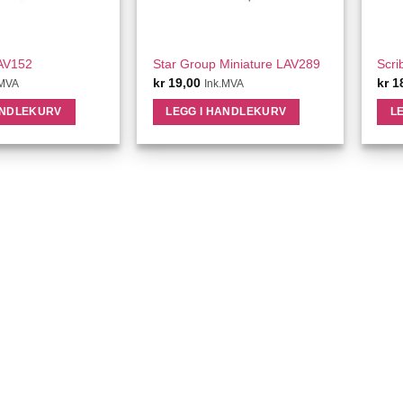
ICK VIEW
QUICK VIEW
LAV152
Star Group Miniature LAV289
Scri
kr
19,00
kr
1
.MVA
Ink.MVA
ANDLEKURV
LEGG I HANDLEKURV
L