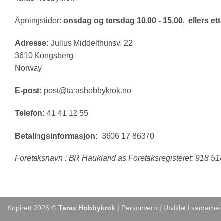
Åpningstider:
onsdag og torsdag 10.00 - 15.00, ellers ette
Adresse:
Julius Middelthunsv. 22
3610 Kongsberg
Norway
E-post:
post@tarashobbykrok.no
Telefon:
41 41 12 55
Betalingsinformasjon:
3606 17 86370
Foretaksnavn : BR Haukland as Foretaksregisteret: 918 5
Kopirett 2026 ©
Taras Hobbykrok
|
Personvern
| Utviklet i samarb