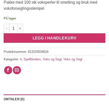
Pakke med 100 stk voksperler til smelting og bruk med
voksforseglingsstempel
På lager
Wax Beads Classic Crimson antall
LEGG I HANDLEKURV
Produktnummer:
813233034618
Kategorier:
4
,
Spellbinders
,
Voks og Segl
,
Voks og Segl
OMTALER (0)