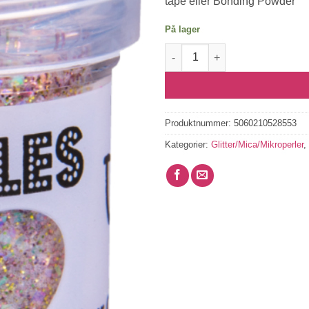
tape eller Bonding Powder
På lager
WOW Sparkles Glitter - Your C
Produktnummer:
5060210528553
Kategorier:
Glitter/Mica/Mikroperler
,