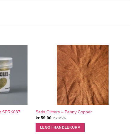
QUICK VIEW
st SPRK037
Satin Glitters – Penny Copper
kr
59,00
Ink.MVA
LEGG I HANDLEKURV