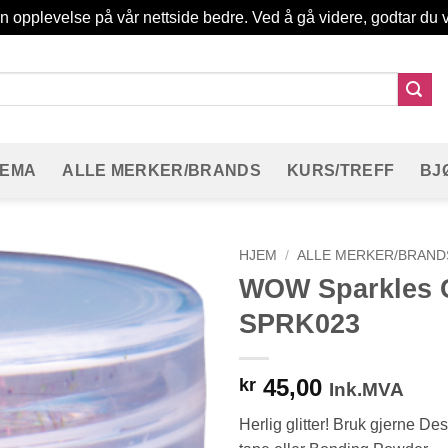
in opplevelse på vår nettside bedre. Ved å gå videre, godtar du v
TEMA
ALLE MERKER/BRANDS
KURS/TREFF
BJ
HJEM
/
ALLE MERKER/BRAND
WOW Sparkles Gl
SPRK023
45,00
kr
Ink.MVA
Herlig glitter! Bruk gjerne De