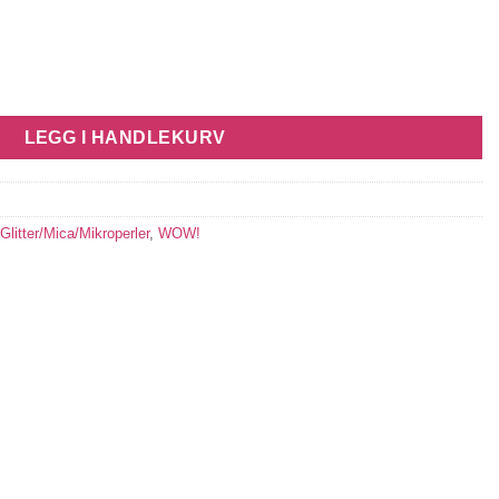
arriage Awaits SPRK023 antall
LEGG I HANDLEKURV
Glitter/Mica/Mikroperler
,
WOW!