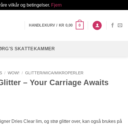
åre vilkår og betingelser.
Fjern
0
HANDLEKURV /
KR
0,00
ØRG’S SKATTEKAMMER
S
/
WOW!
/
GLITTER/MICA/MIKROPERLER
itter – Your Carriage Awaits
signer Dries Clear lim, og strø glitter over, kan også brukes på