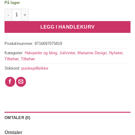
På lager
Decorations Enamel Dots Petrol antall
LEGG I HANDLEKURV
Produktnummer:
8716697075819
Kategorier:
Halvperler og bling
,
Jul/vinter
,
Marianne Design
,
Nyheter
,
Tilbehør
,
Tilbehør
Stikkord:
puslespillbrikke
OMTALER (0)
Omtaler