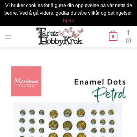
Vi bruker cookies for å gjøre din opplevelse på vår nettside
bedre. Ved å gå videre, godtar du våre vilkår og betingelser.
Fjern
Skip
0
to
content