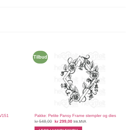
Tilbud
QUICK VIEW
AV151
Pakke: Petite Pansy Frame stempler og dies
Opprinnelig
Nåværende
kr
548,00
kr
299,00
Ink.MVA
pris
pris
var:
er: