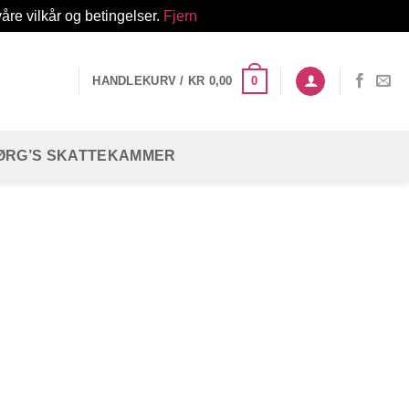
åre vilkår og betingelser.
Fjern
0
HANDLEKURV /
KR
0,00
ØRG’S SKATTEKAMMER