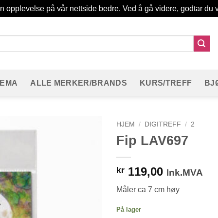
in opplevelse på vår nettside bedre. Ved å gå videre, godtar du v
TEMA
ALLE MERKER/BRANDS
KURS/TREFF
BJ
HJEM
/
DIGITREFF
/
2
Fip LAV697
119,00
kr
Ink.MVA
Måler ca 7 cm høy
På lager