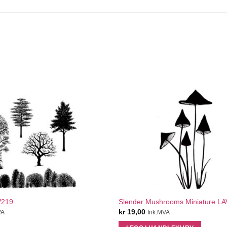
QUICK VIEW
QUICK VIEW
V219
Slender Mushrooms Miniature L
kr
19,00
VA
Ink.MVA