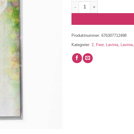
Fip LAV697 antall
Produktnummer:
676307712498
Kategorier:
2
,
Feer
,
Lavinia
,
Lavinia