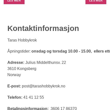
LES MER
LES MER
Kontaktinformasjon
Taras Hobbykrok
Åpningstider:
onsdag og torsdag 10.00 - 15.00, ellers ette
Adresse:
Julius Middelthunsv. 22
3610 Kongsberg
Norway
E-post:
post@tarashobbykrok.no
Telefon:
41 41 12 55
Betalingsinformasjon:
3606 17 86370