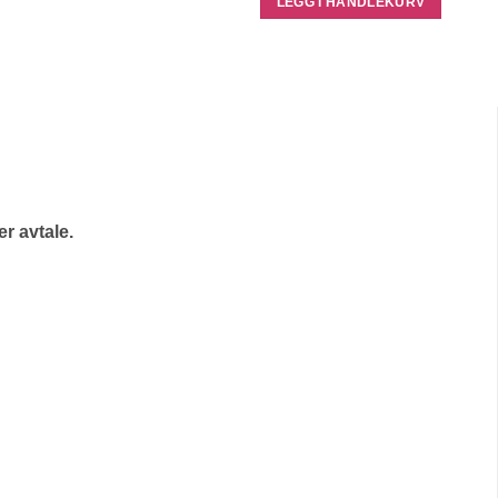
LEGG I HANDLEKURV
r avtale.