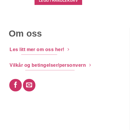
LEGG I HANDLEKURV
kr 548,00.
kr 299,00.
Om oss
Les litt mer om oss her!
Vilkår og betingelser/personvern